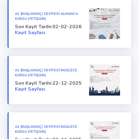
A1 (BAŞLANGIÇ) SEVIYESI ALMANCA
KURSU (YETIŞGIN)
Son Kayit Tarihi:02-02-2026
Kayıt Sayfası
A1 (BAŞLANGIÇ) SEVIYESI İNGILIZCE
KURSU (YETIŞGIN)
Son Kayit Tarihi:22-12-2025
Kayıt Sayfası
A1 (BAŞLANGIÇ) SEVIYESI İNGILIZCE
KURSU (YETIŞGIN)