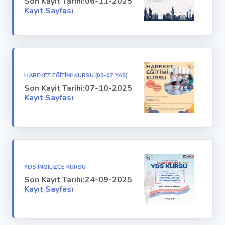
Son Kayit Tarihi:06-11-2025
Kayıt Sayfası
HAREKET EĞITIMI KURSU (03-07 YAŞ)
Son Kayit Tarihi:07-10-2025
Kayıt Sayfası
YDS İNGILIZCE KURSU
Son Kayit Tarihi:24-09-2025
Kayıt Sayfası